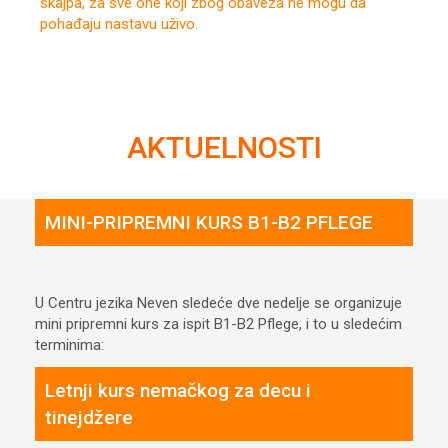
skajpa, za sve one koji zbog obaveza ne mogu da
pohađaju nastavu uživo.
AKTUELNOSTI
MINI-PRIPREMNI KURS B1-B2 PFLEGE
U Centru jezika Neven sledeće dve nedelje se organizuje
mini pripremni kurs za ispit B1-B2 Pflege, i to u sledećim
terminima:
Letnji kurs nemačkog za decu i
tinejdžere