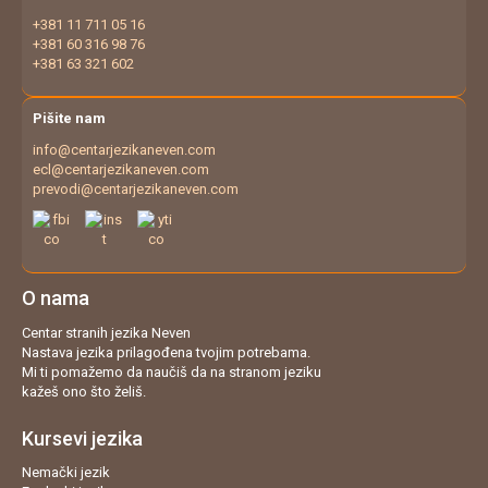
+381 11 711 05 16
+381 60 316 98 76
+381 63 321 602
Pišite nam
info@centarjezikaneven.com
ecl@centarjezikaneven.com
prevodi@centarjezikaneven.com
O nama
Centar stranih jezika Neven
Nastava jezika prilagođena tvojim potrebama.
Mi ti pomažemo da naučiš da na stranom jeziku
kažeš ono što želiš.
Kursevi jezika
Nemački jezik