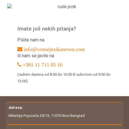
Imate još nekih pitanja?
Pišite nam na
info@centarjezikaneven.com
ili nam se javite na
+381 11 711 05 16
(radnim danima od 8:00 do 16:00 ili subotom od 9:00 do
12:00).
Adresa:
Milentija Popovića 29/13, 11070 Novi Beograd