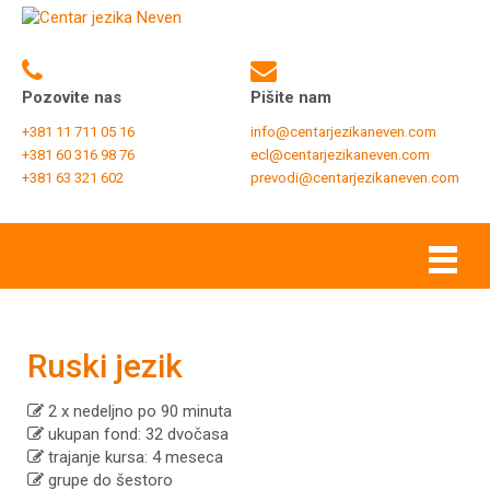
Pozovite nas
Pišite nam
+381 11 711 05 16
info@centarjezikaneven.com
+381 60 316 98 76
ecl@centarjezikaneven.com
+381 63 321 602
prevodi@centarjezikaneven.com
Ruski jezik
2 x nedeljno po 90 minuta
ukupan fond: 32 dvočasa
trajanje kursa: 4 meseca
grupe do šestoro